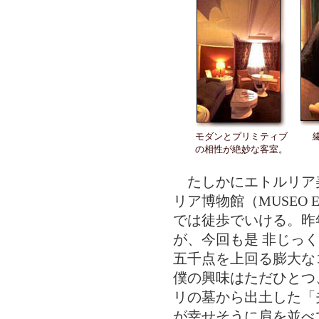
モダンとプリミティブ
の相性が絶妙な客室。
たしかにエトルリア
リア博物館（MUSEO ETR
では徒歩でいける。昨
が、今回も是 非じっ
五千点を上回る膨大な
僕の興味はただひとつ
リの墓から出土した「
が幸せそうに肩を並べ